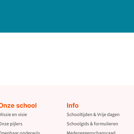
Onze school
Info
Missie en visie
Schooltijden & Vrije dagen
Onze pijlers
Schoolgids & formulieren
Openbaar onderwijs
Medezeggenschapsraad