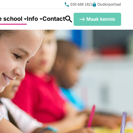
030 688 1821
Ouderportaal
 school
Info
Contact
Maak kennis