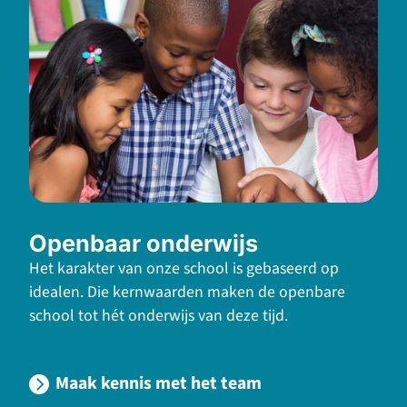
Openbaar onderwijs
Het karakter van onze school is gebaseerd op
idealen. Die kernwaarden maken de openbare
school tot hét onderwijs van deze tijd.
Maak kennis met het team