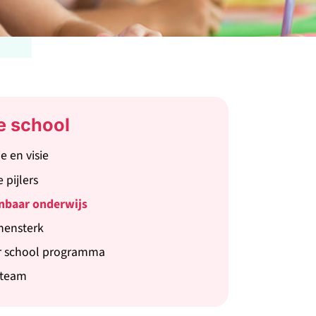
e school
ie en visie
 pijlers
nbaar onderwijs
mensterk
r school programma
 team