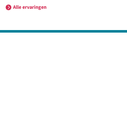
Alle ervaringen
Uitgelichte onderwerpen
Voor het eerst naar school
Onze missie en visie
Kennismaken en aanmelden