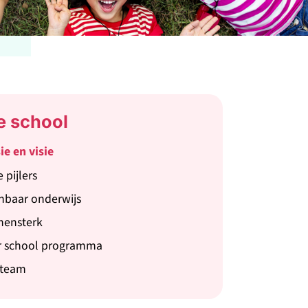
e school
ie en visie
 pijlers
nbaar onderwijs
mensterk
r school programma
 team