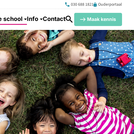
030 688 1821
Ouderportaal
 school
Info
Contact
Maak kennis